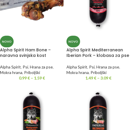
NOVO
NOVO
Alpha Spirit Ham Bone –
Alpha Spirit Mediterranean
naravna svinjska kost
Iberian Pork – klobasa za pse
Alpha Spirit
,
Psi
,
Hrana za pse
,
Alpha Spirit
,
Psi
,
Hrana za pse
,
Mokra hrana
,
Priboljški
Mokra hrana
,
Priboljški
0.99
€
–
1.59
€
1.49
€
–
3.09
€