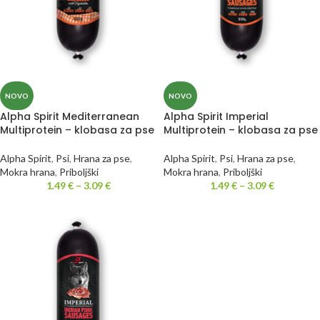
NOVO
NOVO
Alpha Spirit Mediterranean
Alpha Spirit Imperial
Multiprotein – klobasa za pse
Multiprotein – klobasa za pse
Alpha Spirit
,
Psi
,
Hrana za pse
,
Alpha Spirit
,
Psi
,
Hrana za pse
,
Mokra hrana
,
Priboljški
Mokra hrana
,
Priboljški
1.49
€
–
3.09
€
1.49
€
–
3.09
€