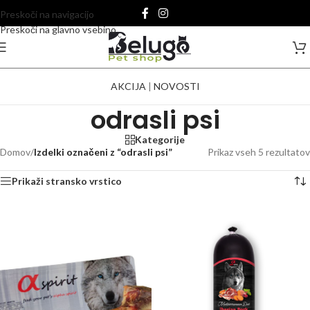
Preskoči na navigacijo
Preskoči na glavno vsebino
AKCIJA
|
NOVOSTI
odrasli psi
Kategorije
Domov
/
Izdelki označeni z “odrasli psi”
Prikaz vseh 5 rezultatov
Prikaži stransko vrstico