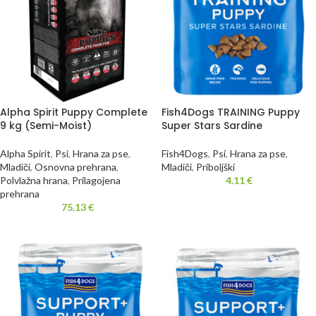
Alpha Spirit Puppy Complete
Fish4Dogs TRAINING Puppy
9 kg (Semi-Moist)
Super Stars Sardine
Alpha Spirit
,
Psi
,
Hrana za pse
,
Fish4Dogs
,
Psi
,
Hrana za pse
,
Mladiči
,
Osnovna prehrana
,
Mladiči
,
Priboljški
Polvlažna hrana
,
Prilagojena
4.11
€
prehrana
75.13
€