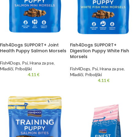
Fish4Dogs SUPPORT+ Joint
Fish4Dogs SUPPORT+
Health Puppy Salmon Morsels
Digestion Puppy White Fish
Morsels
Fish4Dogs
,
Psi
,
Hrana za pse
,
Mladiči
,
Priboljški
Fish4Dogs
,
Psi
,
Hrana za pse
,
4.11
€
Mladiči
,
Priboljški
4.11
€