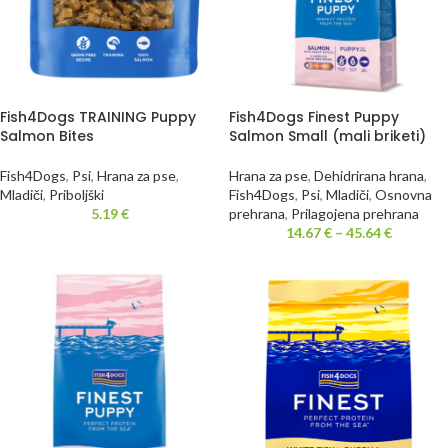
Fish4Dogs TRAINING Puppy
Fish4Dogs Finest Puppy
Salmon Bites
Salmon Small (mali briketi)
Fish4Dogs
,
Psi
,
Hrana za pse
,
Hrana za pse
,
Dehidrirana hrana
,
Mladiči
,
Priboljški
Fish4Dogs
,
Psi
,
Mladiči
,
Osnovna
5.19
€
prehrana
,
Prilagojena prehrana
14.67
€
–
45.64
€