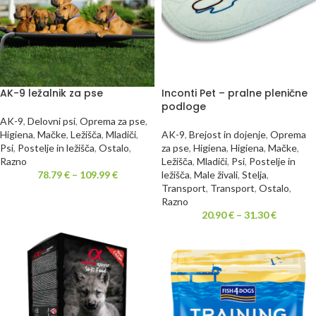
AK-9 ležalnik za pse
Inconti Pet – pralne plenične
podloge
AK-9
,
Delovni psi
,
Oprema za pse
,
Higiena
,
Mačke
,
Ležišča
,
Mladiči
,
AK-9
,
Brejost in dojenje
,
Oprema
Psi
,
Postelje in ležišča
,
Ostalo
,
za pse
,
Higiena
,
Higiena
,
Mačke
,
Razno
Ležišča
,
Mladiči
,
Psi
,
Postelje in
78.79
€
–
109.99
€
ležišča
,
Male živali
,
Stelja
,
Transport
,
Transport
,
Ostalo
,
Razno
20.90
€
–
31.30
€