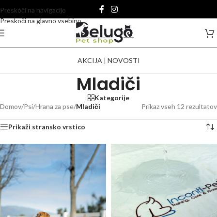
Preskoči na navigacijo
Preskoči na glavno vsebino
AKCIJA
|
NOVOSTI
Mladiči
Kategorije
Domov
/
Psi
/
Hrana za pse
/
Mladiči
Prikaz vseh 12 rezultatov
Prikaži stransko vrstico