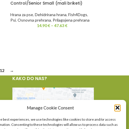
Control/Senior Small (mali briketi)
Hrana za pse
,
Dehidrirana hrana
,
Fish4Dogs
,
Psi
,
Osnovna prehrana
,
Prilagojena prehrana
14.90
€
–
47.63
€
12
→
KAKO DO NAS?
Manage Cookie Consent
he best experiences, we use technologies like cookies to store and/or access
mation. Consenting to these technologies will allow us to process data such as