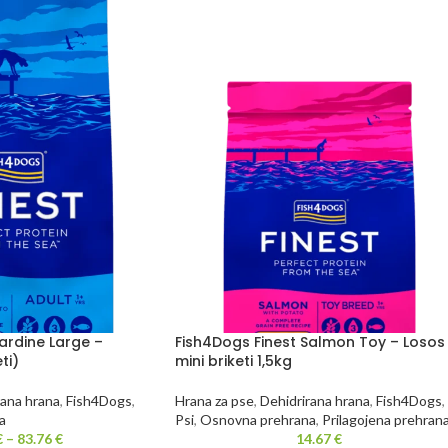
ardine Large –
Fish4Dogs Finest Salmon Toy – Losos
ti)
mini briketi 1,5kg
rana hrana
,
Fish4Dogs
,
Hrana za pse
,
Dehidrirana hrana
,
Fish4Dogs
,
a
Psi
,
Osnovna prehrana
,
Prilagojena prehran
€
–
83.76
€
14.67
€