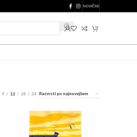
NOVIČKE
9
12
18
24