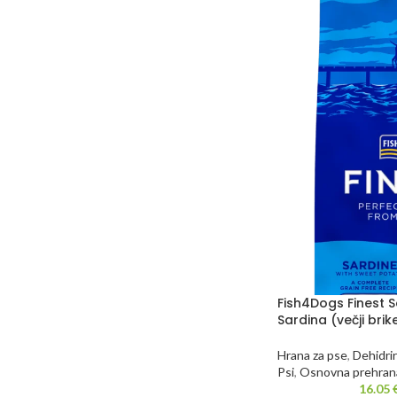
Fish4Dogs Finest S
Sardina (večji brike
Hrana za pse
,
Dehidri
Psi
,
Osnovna prehran
16.05