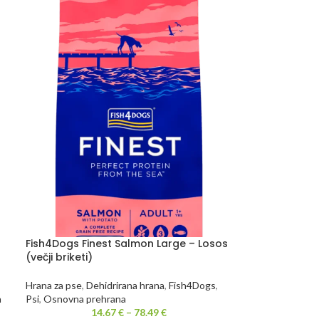
Fish4Dogs Finest Salmon Large – Losos
(večji briketi)
Hrana za pse
,
Dehidrirana hrana
,
Fish4Dogs
,
a
Psi
,
Osnovna prehrana
14.67
€
–
78.49
€