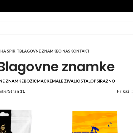
HA SPIRIT
BLAGOVNE ZNAMKE
O NAS
KONTAKT
Blagovne znamke
NE ZNAMKE
BOŽIČ
MAČKE
MALE ŽIVALI
OSTALO
PSI
RAZNO
amke
/
Stran 11
Prikaži