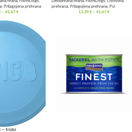
rana hrana
,
Fish4Dogs
,
Dehidrirana hrana
,
Fish4Dogs
,
Osnovna
a
,
Prilagojena prehrana
prehrana
,
Prilagojena prehrana
,
Psi
€
–
41.67
€
13.39
€
–
41.67
€
– frizbi