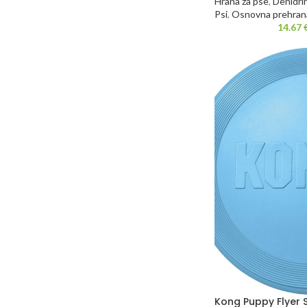
Hrana za pse
,
Dehidri
Psi
,
Osnovna prehran
14.67
Kong Puppy Flyer S 