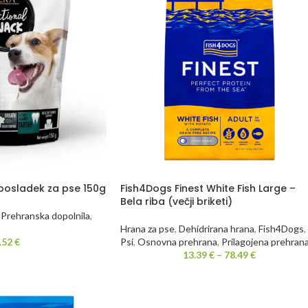
posladek za pse 150g
Fish4Dogs Finest White Fish Large –
Bela riba (večji briketi)
Prehranska dopolnila
,
Hrana za pse
,
Dehidrirana hrana
,
Fish4Dogs
,
.52
€
Psi
,
Osnovna prehrana
,
Prilagojena prehran
13.39
€
–
78.49
€