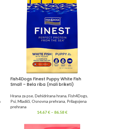
Fish4Dogs Finest Puppy White Fish
Small – Bela riba (mali briketi)
Hrana za pse
,
Dehidrirana hrana
,
Fish4Dogs
,
a
Psi
,
Mladiči
,
Osnovna prehrana
,
Prilagojena
prehrana
14.67
€
–
86.58
€