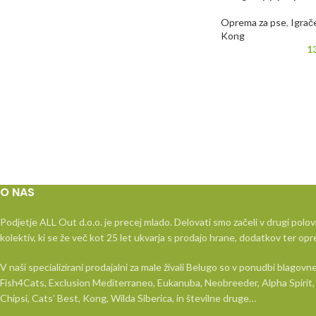
Oprema za pse
,
Igrač
Kong
1
O NAS
Podjetje ALL Out d.o.o. je precej mlado. Delovati smo začeli v drugi polov
kolektiv, ki se že več kot 25 let ukvarja s prodajo hrane, dodatkov ter opr
V naši specializirani prodajalni za male živali Belugo so v ponudbi blago
Fish4Cats, Exclusion Mediterraneo, Eukanuba, Neobreeder, Alpha Spirit, 
Chipsi, Cats’ Best, Kong, Wilda Siberica, in številne druge…