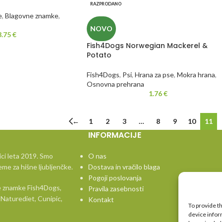
RAZPRODANO
e
,
Blagovne znamke
,
NOVO
3.75
€
Fish4Dogs Norwegian Mackerel &
Potato
Fish4Dogs
,
Psi
,
Hrana za pse
,
Mokra hrana
,
Osnovna prehrana
1.76
€
←
1
2
3
…
8
9
10
11
INFORMACIJE
ici leta 2019. Smo
O nas
eme za hišne ljubljenčke.
Dostava in vračilo blaga
Pogoji poslovanja
vne znamke Fish4Dogs,
Pravila zasebnosti
Naturediet, Cunipic,
Kontakt
To provide t
device infor