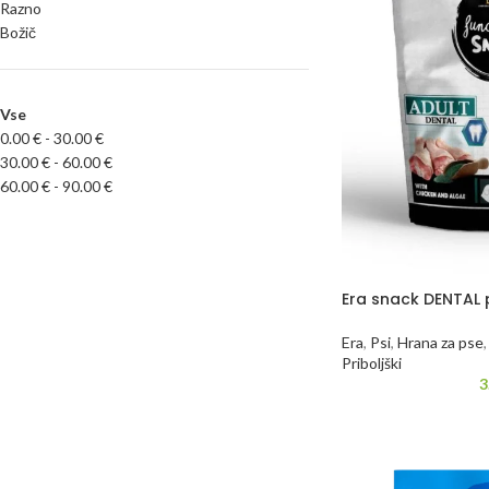
Razno
Božič
Vse
0.00
€
-
30.00
€
30.00
€
-
60.00
€
60.00
€
-
90.00
€
Era snack DENTAL 
Era
,
Psi
,
Hrana za pse
,
Priboljški
3