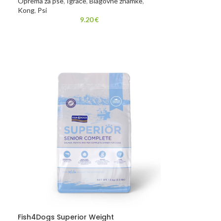
Oprema za pse
,
Igrače
,
Blagovne znamke
,
Kong
,
Psi
9.20
€
Fish4Dogs Superior Weight