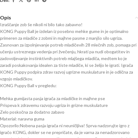
Deli:
Opis
Izraščanje zob še nikoli ni bilo tako zabavno!
KONG Puppy Ball je izdelan iz posebno mehke gume in je optimalno
primeren za mladiče z zobmi in majhne pasme z manjšo silo ugriza.
Zasnovan za izpolnjevanje potreb mladičevih 28 mlečnih zob, pomaga pri
učenju ustreznega vedenja pri žvečenju, hkrati pa nudi obogatitev in
zadovoljevanje instinktivnih potreb mlajšega mladiča, medtem ko je
zaradi poskakovanja idealen za tiste mladiče, ki se želijo le igrati. Igrača
KONG Puppy podpira zdrav razvoj ugrizne muskulature in je odlična za
vzgojo mladičkov.
KONG Puppy Ball v pregledu:
Mehka gumijasta pasja igrača za mladičke in majhne pse
Prispeva k zdravemu razvoju ugriza in grizne muskulature
Zelo poskočna za dodatno zabavo
Material: naravna guma
Opozorilo:Nobena pasja igrača ni neuničljiva! Sprva nadzorujte igro z
igračo KONG, dokler se ne prepričate, da je varna za nenadzorovano