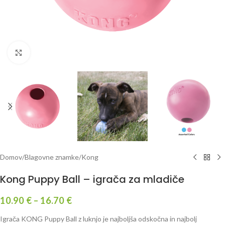
Kliknite za povečavo
Domov
/
Blagovne znamke
/
Kong
Kong Puppy Ball – igrača za mladiče
10.90
€
–
16.70
€
Igrača KONG Puppy Ball z luknjo je najboljša odskočna in najbolj