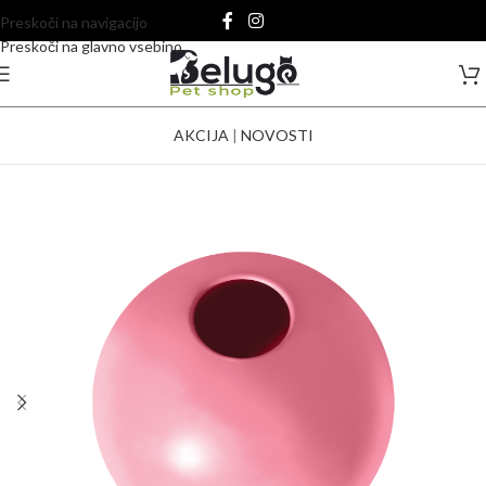
Preskoči na navigacijo
Preskoči na glavno vsebino
AKCIJA
|
NOVOSTI