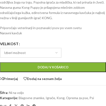
vzdržljiva žoga na trgu. Popolna igrača za mladička, ki rad prinaša in žveči.
Naravna guma Kong Puppy je prilagojena mlečnim zobkom
odraščajočega kužka, edinstvena formula iz naravnega kavčuka je najbolj
nežna v liniji gumijastih igrač KONG.
Priporočajo veterinarji in poznavalci psov po vsem svetu
Naravni kavčuk
VELIKOST
DODAJ V KOŠARICO
Primerjaj
Dodaj na seznam želja
Šifra:
Ni na voljo
Kategorije:
Blagovne znamke
,
Igrače
,
Kong
,
Oprema za pse
,
Psi