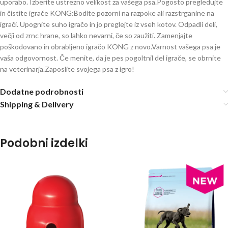
uporabo. Izberite ustrezno velikost za vašega psa.Pogosto pregledujte
in čistite igrače KONG:Bodite pozorni na razpoke ali razstrganine na
igrači. Upognite suho igračo in jo preglejte iz vseh kotov. Odpadli deli,
večji od zrnc hrane, so lahko nevarni, če so zaužiti. Zamenjajte
poškodovano in obrabljeno igračo KONG z novo.Varnost vašega psa je
vaša odgovornost. Če menite, da je pes pogoltnil del igrače, se obrnite
na veterinarja.Zaposlite svojega psa z igro!
Dodatne podrobnosti
Shipping & Delivery
Podobni izdelki