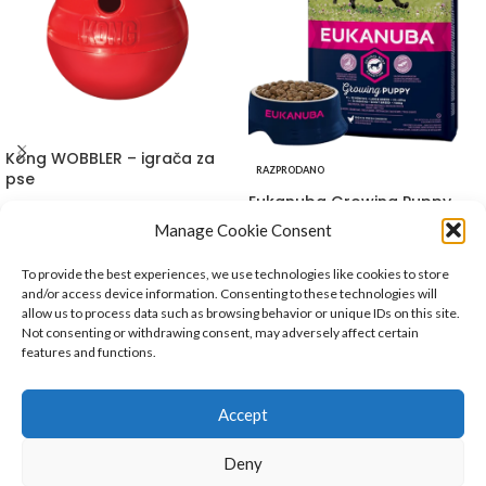
Kong WOBBLER – igrača za
RAZPRODANO
pse
Eukanuba Growing Puppy
LARGE 3kg
Oprema za pse
,
Igrače
,
Kong
,
Psi
Manage Cookie Consent
19.50
€
–
25.80
€
KONG Wobbler je zabaven dozirnik
Hrana za pse
,
Dehidrirana hrana
,
To provide the best experiences, we use technologies like cookies to store
priboljškov, ki vašega psa mentalno
Eukanuba
,
Psi
and/or access device information. Consenting to these technologies will
18.35
€
stimulira in zabava. Ko vaš pes potiska,
allow us to process data such as browsing behavior or unique IDs on this site.
KLJUČNE LASTNOSTI IZDELKA
nagiba in obrača
Not consenting or withdrawing consent, may adversely affect certain
features and functions.
DHA pomaga mladičkom pri razvoju in
učenju
Prebiotik FOS in mozak sladkorne pese
Accept
pomagata zdravju prebave
Antioksidanti Vitamini E&C podpirajo
O NAS
Deny
imunost