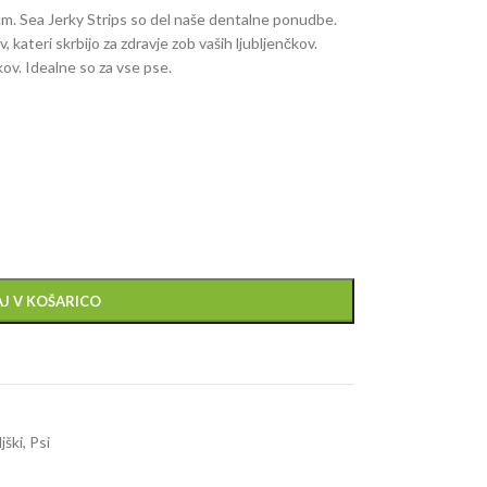
 cm. Sea Jerky Strips so del naše dentalne ponudbe.
, kateri skrbijo za zdravje zob vaših ljubljenčkov.
kov. Idealne so za vse pse.
J V KOŠARICO
jški
,
Psi