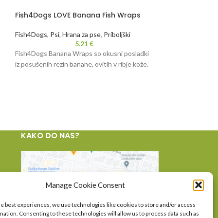
Fish4Dogs LOVE Banana Fish Wraps
Fish4Dogs Dent
Fish4Dogs
,
Psi
,
Hrana za pse
,
Priboljški
Fish4Dogs
,
Psi
,
Hr
5.21
€
4.
Fish4Dogs Banana Wraps so okusni posladki
Psi obožujejo te 
iz posušenih rezin banane, ovitih v ribje kože.
Narejene iz 100% 
nizkokalorične pos
teksturo, ki ne s
obloge z zob vaše
v užitek.
Sea Jerky Twist so
KAKO DO NAS?
Sea Jerky Twist s
ponudbe. F4D Dent
posladkov, kateri s
ljubljenčkov. Hrus
ostalih posladkov.
Manage Cookie Consent
he best experiences, we use technologies like cookies to store and/or access
mation. Consenting to these technologies will allow us to process data such as