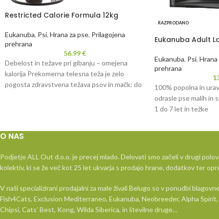
Restricted Calorie Formula 12kg
RAZPRODANO
Eukanuba
,
Psi
,
Hrana za pse
,
Prilagojena
Eukanuba Adult L
prehrana
56.99
€
Eukanuba
,
Psi
,
Hrana 
Debelost in težave pri gibanju – omejena
prehrana
kalorija Prekomerna telesna teža je zelo
1
pogosta zdravstvena težava psov in mačk: do
100% popolna in ura
odrasle pse malih in 
1 do 7 let in težke
O NAS
Podjetje ALL Out d.o.o. je precej mlado. Delovati smo začeli v drugi polov
kolektiv, ki se že več kot 25 let ukvarja s prodajo hrane, dodatkov ter opr
V naši specializirani prodajalni za male živali Belugo so v ponudbi blago
Fish4Cats, Exclusion Mediterraneo, Eukanuba, Neobreeder, Alpha Spirit, 
Chipsi, Cats’ Best, Kong, Wilda Siberica, in številne druge…