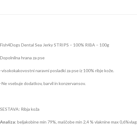
Fish4Dogs Dental Sea Jerky STRIPS – 100% RIBA – 100g
Dopolnilna hrana za pse
-visokokakovostni naravni posladki za pse iz 100% ribje kože.
-Ne vsebuje dodatkov, barvil in konzervansov.
SESTAVA: Ribja koža
Analiza
: beljakobine min 79%, maščobe min 2,4 % vlaknine max 0,6%vla