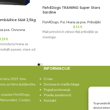
Fish4Dogs TRAINING Super Stars
Sardine
amb&Rice S&M 2,5kg
Fish4Dogs
,
Psi
,
Hrana za pse
,
Priboljški
4.11
€
za pse
,
Osnovna
Mali priročni in zdravi ribji priboljški za
treninge.
3.19
€
vnotežena hrana za
srednjih pasem, stare od
INFORMACIJE
ici leta 2019. Smo
O nas
eme za hišne ljubljenčke.
Dostava in vračilo blaga
Pogoji poslovanja
vne znamke Fish4Dogs,
Pravila zasebnosti
Naturediet, Cunipic,
Kontakt
To provide t
device infor