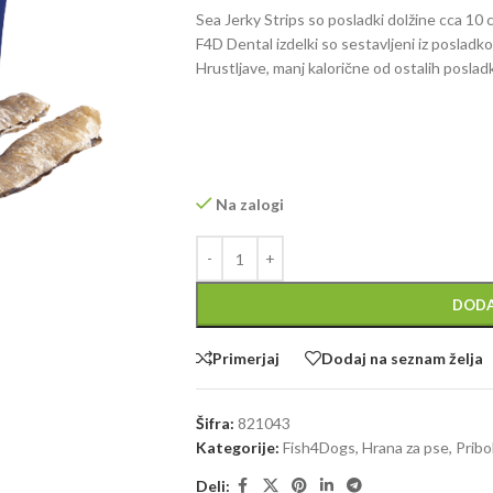
Sea Jerky Strips so posladki dolžine cca 10
F4D Dental izdelki so sestavljeni iz posladkov
Hrustljave, manj kalorične od ostalih poslad
Na zalogi
DODA
Primerjaj
Dodaj na seznam želja
Šifra:
821043
Kategorije:
Fish4Dogs
,
Hrana za pse
,
Pribol
Deli: