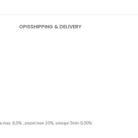
OPIS
SHIPPING & DELIVERY
ga max. 8,0% , pepel max 10%, omega-3min 0,30%