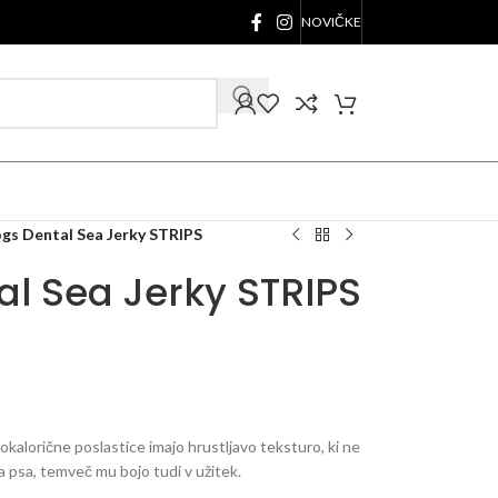
NOVIČKE
gs Dental Sea Jerky STRIPS
al Sea Jerky STRIPS
okalorične poslastice imajo hrustljavo teksturo, ki ne
 psa, temveč mu bojo tudi v užitek.