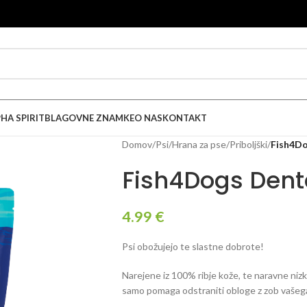
HA SPIRIT
BLAGOVNE ZNAMKE
O NAS
KONTAKT
Domov
/
Psi
/
Hrana za pse
/
Priboljški
/
Fish4Do
Fish4Dogs Dent
4.99
€
Psi obožujejo te slastne dobrote!
Narejene iz 100% ribje kože, te naravne nizk
samo pomaga odstraniti obloge z zob vašega