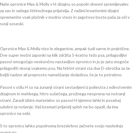
Naše oprsnice Max & Molly v H-dizajnu so popoln dnevni spremljevalec
za vas in vašega štirinožnega prijatelja. Z našimi kreativnimi dizajni
spremenite vsak pločnik v modno stezo in zagotovo boste paša za oči v
svoji soseski.
Oprsnice Max & Molly niso le elegantne, ampak tudi varne in praktične.
Dve super močni zaponki na klik zdržita 5-kratno težo psa, prilagodljivi
pasovi omogočajo neskončno nastavljivo oprsnico in jo je zato mogoče
prilagoditi skoraj vsakemu psu. Na hrbtni strani sta dva D-obročka za še
boljši nadzor ali preprosto nameščanje dodatkov, če je to potrebno.
Pasovi v stilu H so na zunanji strani sestavljeni iz poliestra z edinstvenim
dizajnom in mehkega, hitro sušečega, prožnega neoprena na notranji
strani. Zaradi izbire materialov so pasovi H izjemno lahki in posebej
udobni za nošenje. Vaš kosmati prijatelj sploh ne bo opazil, da ima
oprsnico na sebi.
S to oprsnico lahko popolnoma brezskrbno začnete svojo naslednjo
avanturo.