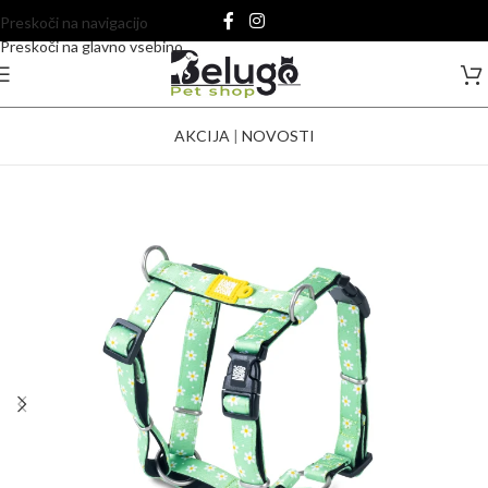
Preskoči na navigacijo
Preskoči na glavno vsebino
AKCIJA
|
NOVOSTI