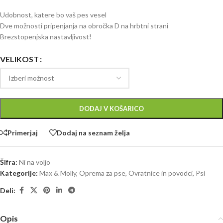
Udobnost, katere bo vaš pes vesel
Dve možnosti pripenjanja na obročka D na hrbtni strani
Brezstopenjska nastavljivost!
VELIKOST
DODAJ V KOŠARICO
Primerjaj
Dodaj na seznam želja
Šifra:
Ni na voljo
Kategorije:
Max & Molly
,
Oprema za pse
,
Ovratnice in povodci
,
Psi
Deli:
Opis