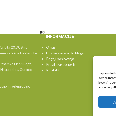
ompir)
rana za pse, namenjena
 v primeru dermatoz in
ake ter za zmanjšanje
ne in hranila.
INFORMACIJE
sti:
n ogljikovi hidrati:
ici leta 2019. Smo
O nas
 vir živalskih beljakovin
eme za hišne ljubljenčke.
Dostava in vračilo blaga
ikovih hidratov, kar
Pogoji poslovanja
vne znamke Fish4Dogs,
ganje za prehranske
Pravila zasebnosti
Naturediet, Cunipic,
.
Kontakt
To provide t
rje omega-6 in
device infor
browsing beh
kislin:
Prispeva k
ucijo in veleprodajo
adversely af
vanju atopije in vnetij
A
ktooligosaharidi):
bavil in pomagajo
med koristnimi in