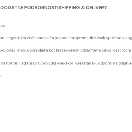
S
DODATNE PODROBNOSTI
SHIPPING & DELIVERY
dec
šim izjemno elegantnim večnamenskim povodcem spremenite vsak sprehod v do
 povodec lahko uporabljate kot kratek/srednji/dolg/ramenski/prostoročni ok
 notranji strani so ti povodci vsekakor vsestranski, odporni na trganje,
o.