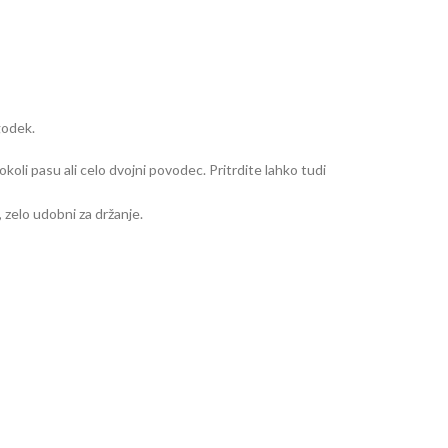
godek.
oli pasu ali celo dvojni povodec. Pritrdite lahko tudi
 zelo udobni za držanje.