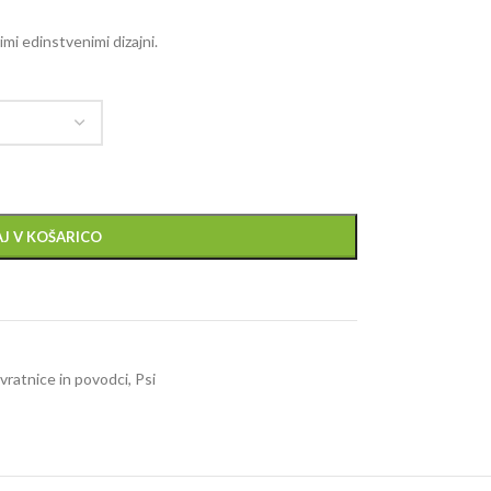
mi edinstvenimi dizajni.
J V KOŠARICO
vratnice in povodci
,
Psi