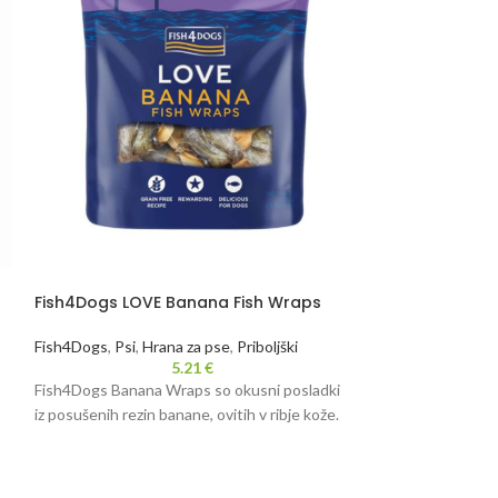
Fish4Dogs LOVE Banana Fish Wraps
Fish4Dogs LOVE
Fish4Dogs
,
Psi
,
Hrana za pse
,
Priboljški
Fish4Dogs
,
Psi
,
Hr
5.21
€
Fish4Dogs Banana Wraps so okusni posladki
Priboljški Fish4Do
iz posušenih rezin banane, ovitih v ribje kože.
jabolk, ovitih v rib