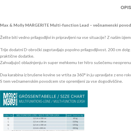
OPI
Max & Molly MARGERITE Multi-function Lead – večnamenski povo
Želite biti vedno prilagodljivi in ​​pripravljeni na vse situacije? Z na
Trije dodatni D-obročki zagotavljajo popolno prilagodljivost. 200 cm dolg
praktične dodatke.
Zahvaljujoč oblazinjenju in super mehkemu ter hitro sušečemu neoprenu na
Dva karabina iz brušene kovine se vrtita za 360° in ju upravljate z eno rok
S tem večnamenskim povodcem ste opremljeni za vse dogodivščine.