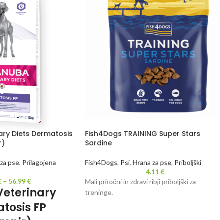
ry Diets Dermatosis
Fish4Dogs TRAINING Super Stars
r)
Sardine
za pse
,
Prilagojena
Fish4Dogs
,
Psi
,
Hrana za pse
,
Priboljški
4.11
€
€
–
56.99
€
Mali priročni in zdravi ribji priboljški za
eterinary
treninge.
tosis FP