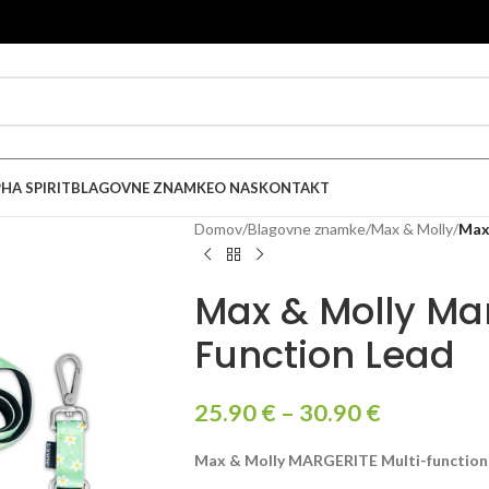
HA SPIRIT
BLAGOVNE ZNAMKE
O NAS
KONTAKT
Domov
/
Blagovne znamke
/
Max & Molly
/
Max
Max & Molly Mar
Function Lead
25.90
€
–
30.90
€
Max & Molly MARGERITE Multi-function