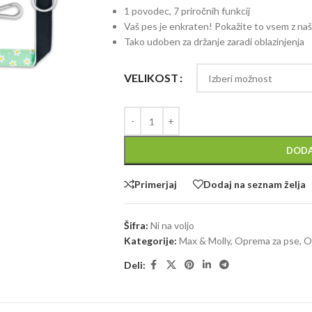
1 povodec, 7 priročnih funkcij
Vaš pes je enkraten! Pokažite to vsem z naši
Tako udoben za držanje zaradi oblazinjenja
VELIKOST
DODA
Primerjaj
Dodaj na seznam želja
Šifra:
Ni na voljo
Kategorije:
Max & Molly
,
Oprema za pse
,
O
Deli: