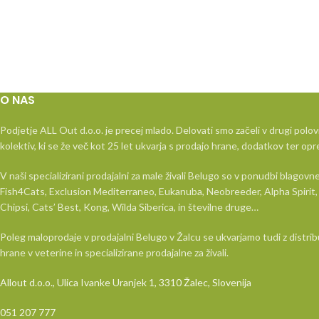
(Riba & Kr
Popolna dietetična h
podpori funkciji kože
prekomerne izgube dl
intolerance na sestavi
O NAS
Ključne predno
Izbrane beljakovine i
Podjetje ALL Out d.o.o. je precej mlado. Delovati smo začeli v drugi polov
Vsebuje ribe kot edini
kolektiv, ki se že več kot 25 let ukvarja s prodajo hrane, dodatkov ter opr
in krompir kot vir oglj
V naši specializirani prodajalni za male živali Belugo so v ponudbi blago
pomaga zmanjšati tve
Fish4Cats, Exclusion Mediterraneo, Eukanuba, Neobreeder, Alpha Spirit, 
intolerance in alergije
Chipsi, Cats’ Best, Kong, Wilda Siberica, in številne druge…
Uravnoteženo razme
omega-3 maščobnih 
Poleg maloprodaje v prodajalni Belugo v Žalcu se ukvarjamo tudi z distrib
prehranskemu obvlado
hrane v veterine in specializirane prodajalne za živali.
na celični ravni.
Allout d.o.o., Ulica Ivanke Uranjek 1, 3310 Žalec, Slovenija
Prebiotiki FOS (fru
Podpirajo zdravje pre
051 207 777
ohranjati ravnovesje 