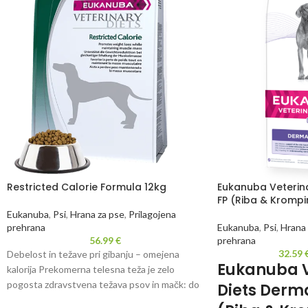
Restricted Calorie Formula 12kg
Eukanuba Veterina
FP (Riba & Krompi
Eukanuba
,
Psi
,
Hrana za pse
,
Prilagojena
prehrana
Eukanuba
,
Psi
,
Hrana 
56.99
€
prehrana
32.59
Debelost in težave pri gibanju – omejena
Eukanuba V
kalorija Prekomerna telesna teža je zelo
pogosta zdravstvena težava psov in mačk: do
Diets Derma