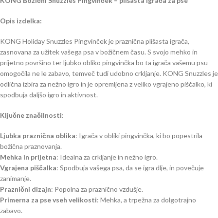
KONG Božični Snuzzles Pingvinček – plišasta igrača za pse
Opis izdelka:
KONG Holiday Snuzzles Pingvinček je praznična plišasta igrača,
zasnovana za užitek vašega psa v božičnem času. S svojo mehko in
prijetno površino ter ljubko obliko pingvinčka bo ta igrača vašemu psu
omogočila ne le zabavo, temveč tudi udobno crkljanje. KONG Snuzzles je
odlična izbira za nežno igro in je opremljena z veliko vgrajeno piščalko, ki
spodbuja daljšo igro in aktivnost.
Ključne značilnosti:
Ljubka praznična oblika
: Igrača v obliki pingvinčka, ki bo popestrila
božična praznovanja.
Mehka in prijetna
: Idealna za crkljanje in nežno igro.
Vgrajena piščalka
: Spodbuja vašega psa, da se igra dlje, in povečuje
zanimanje.
Praznični dizajn
: Popolna za praznično vzdušje.
Primerna za pse vseh velikosti
: Mehka, a trpežna za dolgotrajno
zabavo.