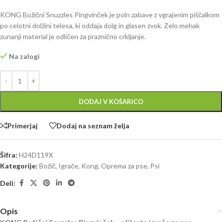
KONG Božični Snuzzles Pingvinček je poln zabave z vgrajenim piščalkom
po celotni dolžini telesa, ki oddaja dolg in glasen zvok. Zelo mehak
zunanji material je odličen za praznično crkljanje.
Na zalogi
DODAJ V KOŠARICO
Primerjaj
Dodaj na seznam želja
Šifra:
H24D119X
Kategorije:
Božič
,
Igrače
,
Kong
,
Oprema za pse
,
Psi
Deli:
Opis