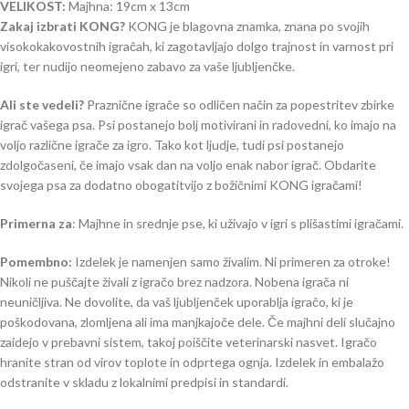
VELIKOST:
Majhna: 19cm x 13cm
Zakaj izbrati KONG?
KONG je blagovna znamka, znana po svojih
visokokakovostnih igračah, ki zagotavljajo dolgo trajnost in varnost pri
igri, ter nudijo neomejeno zabavo za vaše ljubljenčke.
Ali ste vedeli?
Praznične igrače so odličen način za popestritev zbirke
igrač vašega psa. Psi postanejo bolj motivirani in radovedni, ko imajo na
voljo različne igrače za igro. Tako kot ljudje, tudi psi postanejo
zdolgočaseni, če imajo vsak dan na voljo enak nabor igrač. Obdarite
svojega psa za dodatno obogatitvijo z božičnimi KONG igračami!
Primerna za
: Majhne in srednje pse, ki uživajo v igri s plišastimi igračami.
Pomembno:
Izdelek je namenjen samo živalim. Ni primeren za otroke!
Nikoli ne puščajte živali z igračo brez nadzora. Nobena igrača ni
neuničljiva. Ne dovolite, da vaš ljubljenček uporablja igračo, ki je
poškodovana, zlomljena ali ima manjkajoče dele. Če majhni deli slučajno
zaidejo v prebavni sistem, takoj poiščite veterinarski nasvet. Igračo
hranite stran od virov toplote in odprtega ognja. Izdelek in embalažo
odstranite v skladu z lokalnimi predpisi in standardi.