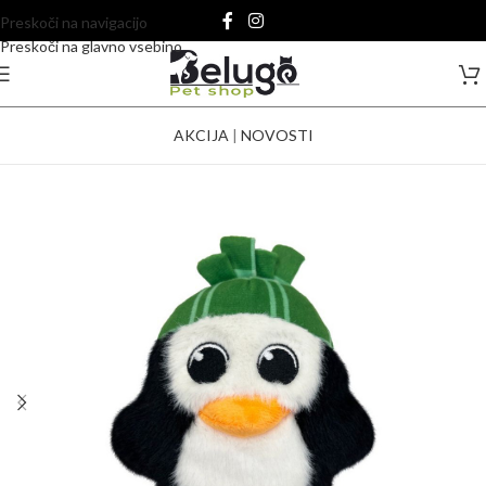
Preskoči na navigacijo
Preskoči na glavno vsebino
AKCIJA
|
NOVOSTI