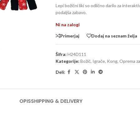
Lepi božični liki so odlično darilo za interakt
podaljša zabavo.
Ni na zalogi
Primerjaj
Dodaj na seznam želja
Šifra:
H24D111
Kategorije:
Božič
,
Igrače
,
Kong
,
Oprema za
Deli:
OPIS
SHIPPING & DELIVERY