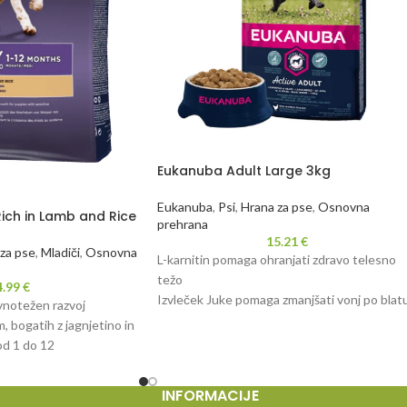
Eukanuba Adult Large 3kg
Eukanuba
,
Psi
,
Hrana za pse
,
Osnovna
ich in Lamb and Rice
prehrana
15.21
€
za pse
,
Mladiči
,
Osnovna
L-karnitin pomaga ohranjati zdravo telesno
težo
4.99
€
Izvleček Juke pomaga zmanjšati vonj po blat
vnotežen razvoj
Prebiotiki FOS in vlaknine sladkornega pesa
 bogatih z jagnjetino in
podpirajo zdravo prebavo
od 1 do 12
Antioksidanti Vitamini E&C podpirajo imuno
Naravni viri omega 6 in 3 za zdravo kožo in la
INFORMACIJE
Posebej zasnovana granula v sodelovanju z