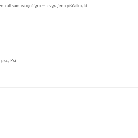
ivno ali samostojni igro — z vgrajeno piščalko, ki
 pse
,
Psi