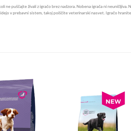
i ne puščajte živali z igračo brez nadzora. Nobena igrača ni neuničljiva. Ne
idejo v prebavni sistem, takoj poiščite veterinarski nasvet. Igračo hranite