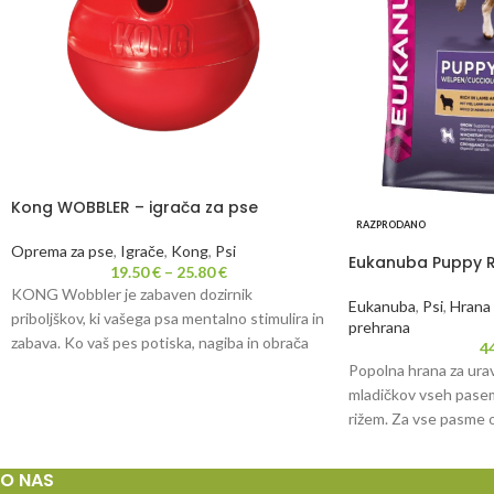
Kong WOBBLER – igrača za pse
RAZPRODANO
Oprema za pse
,
Igrače
,
Kong
,
Psi
Eukanuba Puppy R
19.50
€
–
25.80
€
KONG Wobbler je zabaven dozirnik
Eukanuba
,
Psi
,
Hrana 
priboljškov, ki vašega psa mentalno stimulira in
prehrana
zabava. Ko vaš pes potiska, nagiba in obrača
4
Popolna hrana za ura
mladičkov vseh pasem,
rižem. Za vse pasme 
O NAS