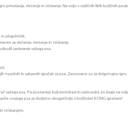
prinašanja, vlečenja in stiskanja. Na voljo v različnih likih božičnih junak
k in pingvinček.
eren za vlečenje, metanje in stiskanje.
 vzbudil zanimanje vašega psa.
ti.
jih trpežnih in zabavnih igračah za pse. Zasnovane so za dolgotrajno igro
č vašega psa. Psi postanejo bolj motivirani in radovedni, ko imajo na voljo r
darite svojega psa za dodatno obogatitvijo z božičnimi KONG igračami!
 in stiskanjem.