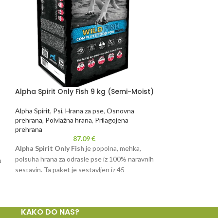
Alpha Spirit Only Fish 9 kg (Semi-Moist)
Fish4Dogs TRAI
Sardine
Alpha Spirit
,
Psi
,
Hrana za pse
,
Osnovna
prehrana
,
Polvlažna hrana
,
Prilagojena
Fish4Dogs
,
Psi
,
Hr
prehrana
87.09
€
Mali priročni in zdra
Alpha Spirit Only Fish
je popolna, mehka,
treninge.
polsuha hrana za odrasle pse iz 100% naravnih
u
sestavin. Ta paket je sestavljen iz 45
posameznih pakiranj po 200 g.
st
Omega 3 in 6 maščobne kisline (EPA in DHA):
se
pomagajo ohranjati zdrave lase in kožo.
KAKO DO NAS?
Pomagajo pri boleznih sklepov, pomagajo