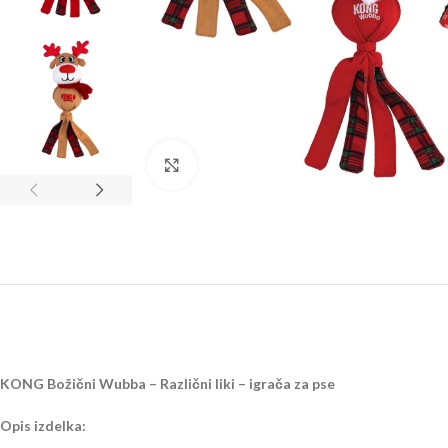
Kliknite za povečavo
KONG Božični Wubba – Različni liki – igrača za pse
Opis izdelka: