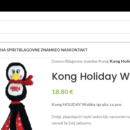
HA SPIRIT
BLAGOVNE ZNAMKE
O NAS
KONTAKT
Domov
/
Blagovne znamke
/
Kong
/
Kong Holi
Kong Holiday W
18.80
€
Kong HOLIDAY Wubba igrača za pse.
Dolgi, plapolajoči repki zadostijo naravnim n
naredi še bolj zabavno.