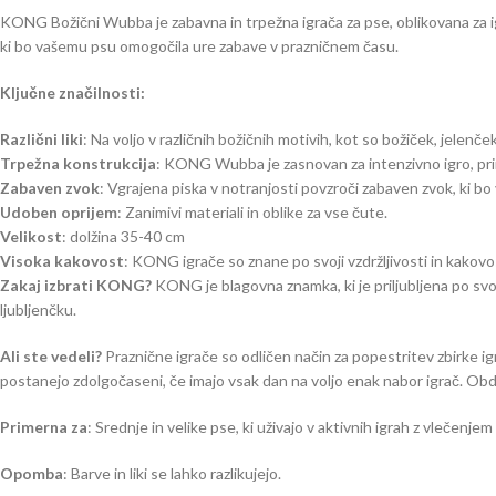
KONG Božični Wubba je zabavna in trpežna igrača za pse, oblikovana za igro 
ki bo vašemu psu omogočila ure zabave v prazničnem času.
Ključne značilnosti:
Različni liki
: Na voljo v različnih božičnih motivih, kot so božiček, jelenče
Trpežna konstrukcija
: KONG Wubba je zasnovan za intenzivno igro, prim
Zabaven zvok
: Vgrajena piska v notranjosti povzroči zabaven zvok, ki bo
Udoben oprijem
: Zanimivi materiali in oblike za vse čute.
Velikost
: dolžina 35-40 cm
Visoka kakovost
: KONG igrače so znane po svoji vzdržljivosti in kakovos
Zakaj izbrati KONG?
KONG je blagovna znamka, ki je priljubljena po svo
ljubljenčku.
Ali ste vedeli?
Praznične igrače so odličen način za popestritev zbirke igra
postanejo zdolgočaseni, če imajo vsak dan na voljo enak nabor igrač. Ob
Primerna za
: Srednje in velike pse, ki uživajo v aktivnih igrah z vlečenjem
Opomba
: Barve in liki se lahko razlikujejo.