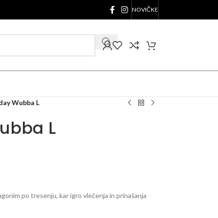
NOVIČKE
day Wubba L
ubba L
agonim po tresenju, kar igro vlečenja in prinašanja